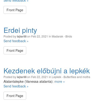
Send feedback »
Front Page
Erdei pinty
Posted by
on Feb 22, 2021 in
Madarak - Birds
lajtarlili
Send feedback »
Front Page
Kezdenek előbújni a lepkék
Posted by
on Feb 22, 2021 in
Lepkék - Butterflies and moths
lajtarlili
Atalantalepke (Vanessa atalanta):
more »
Send feedback »
Front Page