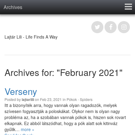
Archives
Home
Contact
Lajtár Lili - Life Finds A Way
Archives for: "February 2021"
Verseny
Posted by
on Feb 23, 2021 in
Pókok - Spiders
lajtarlili
Itt a bizonyíték arra, hogy vannak olyan ragadozók, melyek
szívesen fogyasztják a poloskákat. Olykor nem is olyan nagy
probléma az, ha a szobában vannak pókok is, hiszen sok rovart
elkapnak. Ez abból látszódhat, hogy a pók alatt sok kitinváz
gyűlik…
more »