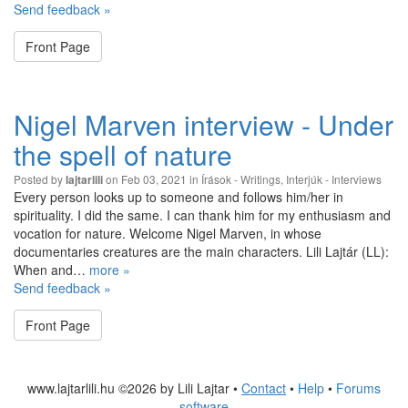
Send feedback »
Front Page
Nigel Marven interview - Under
the spell of nature
Posted by
on Feb 03, 2021 in
Írások - Writings
,
Interjúk - Interviews
lajtarlili
Every person looks up to someone and follows him/her in
spirituality. I did the same. I can thank him for my enthusiasm and
vocation for nature. Welcome Nigel Marven, in whose
documentaries creatures are the main characters. Lili Lajtár (LL):
When and…
more »
Send feedback »
Front Page
www.lajtarlili.hu ©2026 by Lili Lajtar •
Contact
•
Help
•
Forums
software