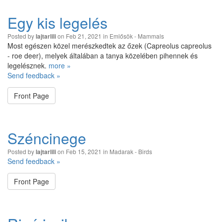
Egy kis legelés
Posted by
on Feb 21, 2021 in
Emlősök - Mammals
lajtarlili
Most egészen közel merészkedtek az őzek (Capreolus capreolus
- roe deer), melyek általában a tanya közelében pihennek és
legelésznek.
more »
Send feedback »
Front Page
Széncinege
Posted by
on Feb 15, 2021 in
Madarak - Birds
lajtarlili
Send feedback »
Front Page