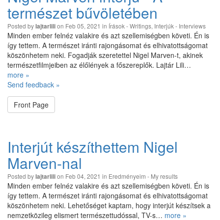
természet bűvöletében
Posted by
on Feb 05, 2021 in
Írások - Writings
,
Interjúk - Interviews
lajtarlili
Minden ember felnéz valakire és azt szellemiségben követi. Én is
így tettem. A természet iránti rajongásomat és elhivatottságomat
köszönhetem neki. Fogadják szeretettel Nigel Marven-t, akinek
természetfilmjeiben az élőlények a főszereplők. Lajtár Lili…
more »
Send feedback »
Front Page
Interjút készíthettem Nigel
Marven-nal
Posted by
on Feb 04, 2021 in
Eredményeim - My results
lajtarlili
Minden ember felnéz valakire és azt szellemiségben követi. Én is
így tettem. A természet iránti rajongásomat és elhivatottságomat
köszönhetem neki. Lehetőséget kaptam, hogy interjút készítsek a
nemzetközileg elismert természettudóssal, TV-s…
more »