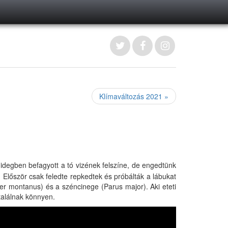
Klímaváltozás 2021 »
idegben befagyott a tó vizének felszíne, de engedtünk
e. Először csak feledte repkedtek és próbálták a lábukat
ser montanus) és a széncinege (Parus major). Aki eteti
találnak könnyen.