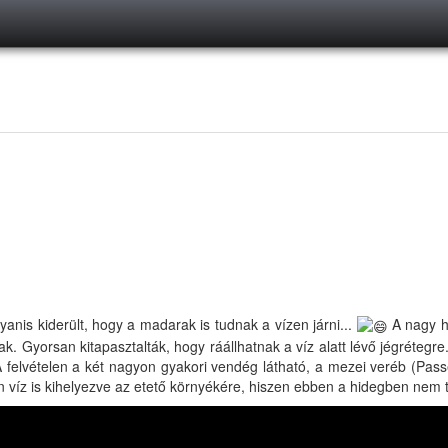
nis kiderült, hogy a madarak is tudnak a vízen járni...
A nagy h
ak. Gyorsan kitapasztalták, hogy ráállhatnak a víz alatt lévő jégrétegr
 A felvételen a két nagyon gyakori vendég látható, a mezei veréb (Pas
n víz is kihelyezve az etető környékére, hiszen ebben a hidegben nem 