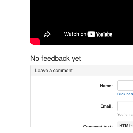
No feedback yet
Leave a comment
Name:
Click here
Email:
Your emai
HTML
Comment text: