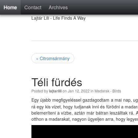
Home
Contact
Archives
Lajtár Lili - Life Finds A Way
« Citromsármány
Téli fürdés
Posted by
on Jan 12, 2022 in
Madarak - Birds
lajtarlili
Egy újabb megfigyeléssel gazdagodtam a mai nap, ugya
rá egy kis vizet, hogy tudjanak inni és fürödni a madar
belemeríteni a vízbe, aztán már bátran leszálltak rá.
otthon a madarakat, nagyon ügyeljen arra, hogy legye