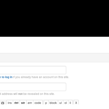
if you already have an account on this site.
 to log in
l address will
be revealed on this site.
not
: