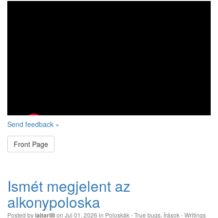
Send feedback »
Front Page
Ismét megjelent az
alkonypoloska
Posted by
on Jul 01, 2026 in
Poloskák - True bugs
,
Írások - Writings
lajtarlili