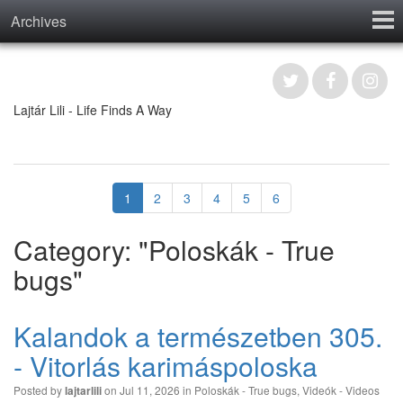
Archives
Home
Contact
Lajtár Lili - Life Finds A Way
1
2
3
4
5
6
Category: "Poloskák - True
bugs"
Kalandok a természetben 305.
- Vitorlás karimáspoloska
Posted by
on Jul 11, 2026 in
Poloskák - True bugs
,
Videók - Videos
lajtarlili