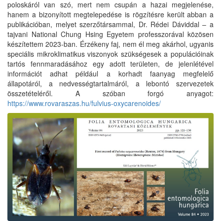
poloskáról van szó, mert nem csupán a hazai megjelenése,
hanem a bizonyított megtelepedése is rögzítésre került abban a
publikációban, melyet szerzőtársammal, Dr. Rédei Dáviddal – a
tajvani National Chung Hsing Egyetem professzorával közösen
készítettem 2023-ban. Érzékeny faj, nem él meg akárhol, ugyanis
speciális mikroklimatikus viszonyok szükségesek a populációinak
tartós fennmaradásához egy adott területen, de jelenlétével
információt adhat például a korhadt faanyag megfelelő
állapotáról, a nedvességtartalmáról, a lebontó szervezetek
összetételéről. A szóban forgó anyagot:
https://www.rovaraszas.hu/fulvius-oxycarenoides/