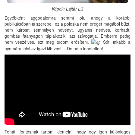
Képek: Lajtár Lili
Egyébként aggodalomra semmi ok, ahogy a korábbi
publikációban is szerepel, ez a poloska nem ereget magából bűzt,
nem károsít semmilyen növényt, ugyanis nedves, korhadt,
gombás faanyagon táplálkozik, azt szívogatja. Emberre pedig
nem veszélyes, ezt meg tudom erősíteni.
Sőt, inkább a
nyomára lelni az igazi kihívás!… De nem lehetetlen!
Tehát, fontosnak tartom kiemelni, hogy egy igen különleges