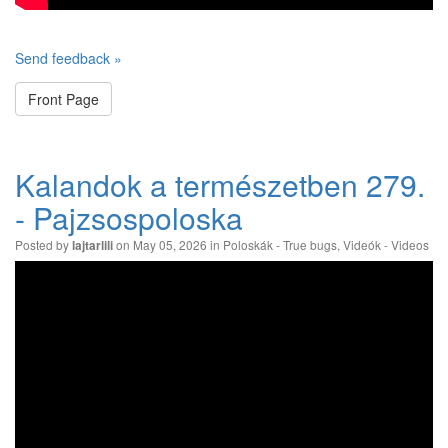
Send feedback »
Front Page
Kalandok a természetben 279.
- Pajzsospoloska
Posted by
on May 05, 2026 in
Poloskák - True bugs
,
Videók - Videos
lajtarlili