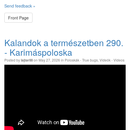
Send feedback »
Front Page
Kalandok a természetben 290.
- Karimáspoloska
Posted by
on May 27, 2026 in
Poloskák - True bugs
,
Videók - Videos
lajtarlili