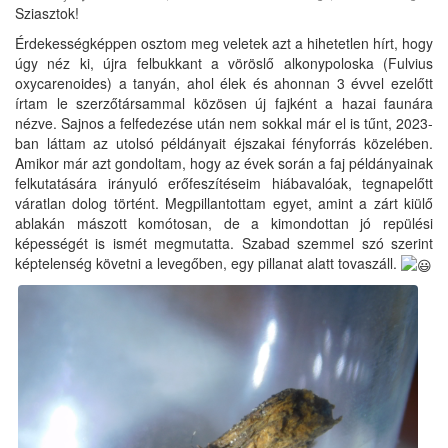
Sziasztok!
Érdekességképpen osztom meg veletek azt a hihetetlen hírt, hogy
úgy néz ki, újra felbukkant a vöröslő alkonypoloska (Fulvius
oxycarenoides) a tanyán, ahol élek és ahonnan 3 évvel ezelőtt
írtam le szerzőtársammal közösen új fajként a hazai faunára
nézve. Sajnos a felfedezése után nem sokkal már el is tűnt, 2023-
ban láttam az utolsó példányait éjszakai fényforrás közelében.
Amikor már azt gondoltam, hogy az évek során a faj példányainak
felkutatására irányuló erőfeszítéseim hiábavalóak, tegnapelőtt
váratlan dolog történt. Megpillantottam egyet, amint a zárt kiülő
ablakán mászott komótosan, de a kimondottan jó repülési
képességét is ismét megmutatta. Szabad szemmel szó szerint
képtelenség követni a levegőben, egy pillanat alatt tovaszáll.