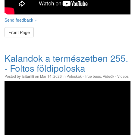
Send feedback »
Front Page
Kalandok a természetben 255.
- Foltos földipoloska
Posted by
on Mar 14, 2026 in
Poloskák - True bugs
,
Videók - Videos
lajtarlili