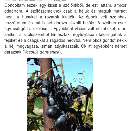
Gondoltam eszek egy kicsit a szőlőnkből, de ezt láttam, amikor
odaértem. A szőlőszemeknek csak a héjuk és magjuk maradt
meg, a húsukat a rovarok kiették. Az épnek vélt szemhez
hozzáértem és máris két darázs kiszállt belőle. A szélben csak
úgy csörgött a szőlősor... Egyébként vicces volt nézni őket, mert
amikor a szőlőszemből kimásztak, egyfolytában takarítgatták a
fejüket és a csápjukat a ragadós nedvtől. Nem okoz gondot nekik
a héj megvágása, simán átlyukasztják. Ők itt egyébként német
darazsak (
Vespula germanica
).