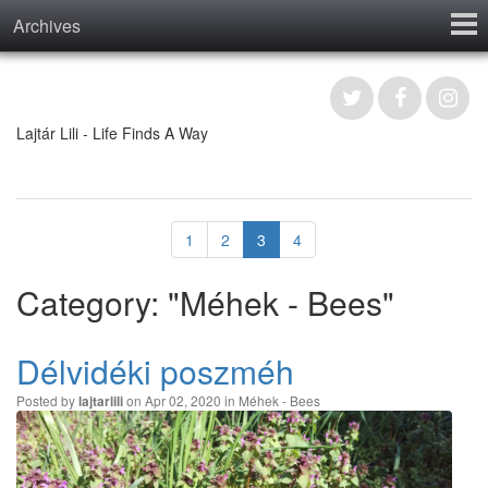
Archives
Home
Contact
Lajtár Lili - Life Finds A Way
1
2
3
4
Category: "Méhek - Bees"
Délvidéki poszméh
Posted by
on Apr 02, 2020 in
Méhek - Bees
lajtarlili