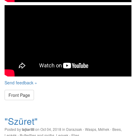
Send feedback »
Front Page
"Szüret"
Posted by
on Oct 04, 2018 in
Darazsak - Wasps
,
Méhek - Bees
,
lajtarlili
Lepkék - Butterflies and moths
,
Legyek - Flies