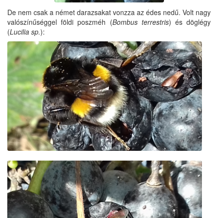
De nem csak a német darazsakat vonzza az édes nedű. Volt nagy
valószínűséggel földi poszméh (
Bombus terrestris
) és döglégy
(
Lucilia sp.
):