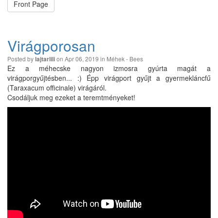
Front Page
Virágporosan
Posted by
on Apr 06, 2019 in
Méhek - Bees
lajtarlili
Ez a méhecske nagyon izmosra gyúrta magát a
virágporgyűjtésben... :) Épp virágport gyűjt a gyermekláncfű
(Taraxacum officinale) virágáról.
Csodáljuk meg ezeket a teremtményeket!