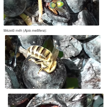
Mézelő méh (
Apis mellifera
):