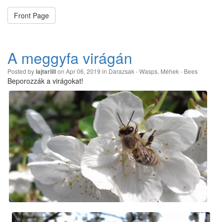
Front Page
A meggyfa virágán
Posted by
on Apr 06, 2019 in
Darazsak - Wasps
,
Méhek - Bees
lajtarlili
Beporozzák a virágokat!