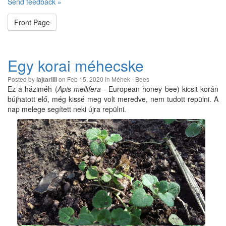
Send feedback »
Front Page
Egy korai méhecske
Posted by
on Feb 15, 2020 in
Méhek - Bees
lajtarlili
Ez a háziméh (
Apis mellifera
- European honey bee) kicsit korán
bújhatott elő, még kissé meg volt meredve, nem tudott repülni. A
nap melege segített neki újra repülni.