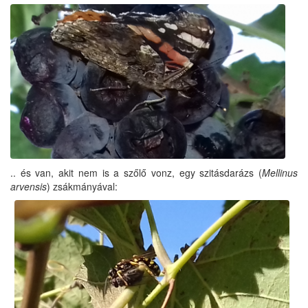
.. és van, akit nem is a szőlő vonz, egy szitásdarázs (
Mellinus
arvensis
) zsákmányával: