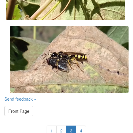
Send feedback »
Front Page
1
2
3
4