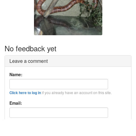
No feedback yet
Leave a comment
Name:
if you already have an account on this site.
Click here to log in
Email:
Your email address will
be revealed on this site.
not
Comment text: