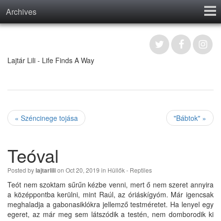
Archives
Home
Contact
Lajtár Lili - Life Finds A Way
« Széncinege tojása
"Bábtok" »
Teóval
Posted by
on Oct 20, 2019 in
Hüllők - Reptiles
lajtarlili
Teót nem szoktam sűrűn kézbe venni, mert ő nem szeret annyira
a középpontba kerülni, mint Raúl, az óriáskígyóm. Már igencsak
meghaladja a gabonasiklókra jellemző testméretet. Ha lenyel egy
egeret, az már meg sem látszódik a testén, nem domborodik ki