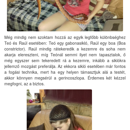
Még mindig nem szoktam hozzá az egyik legfőbb különbséghez
Teó és Raúl esetében: Teó egy gabonasikló, Raúl egy boa (Boa
constrictor). Raúl mindig rátekeredik a kezemre és soha nem
akarja elereszteni, míg Teónál semmi ilyet nem tapasztalok, ő
még egyszer sem tekeredett rá a kezemre, inkább a siklókra
jellemző mozgást preferálja. Az ekkora sikló esetében már fontos
a fogási technika, mert ha egy helyen támasztjuk alá a testét,
akkor könnyen megsérül a gerincoszlopa. Érdemes két kézzel
megfogni, az a biztos.