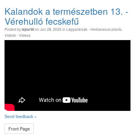
Kalandok a természetben 13. -
Vérehulló fecskefű
Posted by
on Jun 28, 2025 in
Lágyszárúak - Herbaceous plants
,
lajtarlili
Videók - Videos
Send feedback »
Front Page