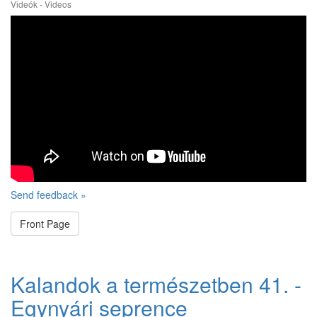
Videók - Videos
Send feedback »
Front Page
Kalandok a természetben 41. -
Egynyári seprence