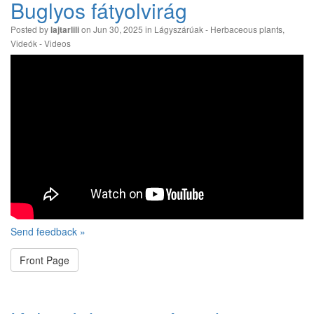
Buglyos fátyolvirág
Posted by
on Jun 30, 2025 in
Lágyszárúak - Herbaceous plants
,
lajtarlili
Videók - Videos
Send feedback »
Front Page