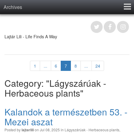
Archives
Home
Contact
Lajtár Lili - Life Finds A Way
1
...
6
7
8
...
24
Category: "Lágyszárúak -
Herbaceous plants"
Kalandok a természetben 53. -
Mezei aszat
Posted by
on Jul 08, 2025 in
Lágyszárúak - Herbaceous plants
,
lajtarlili