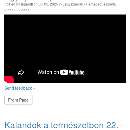
Posted by
on Jul 05, 2025 in
Lágyszárúak - Herbaceous plants
,
lajtarlili
Videók - Videos
Send feedback »
Front Page
Kalandok a természetben 22. -