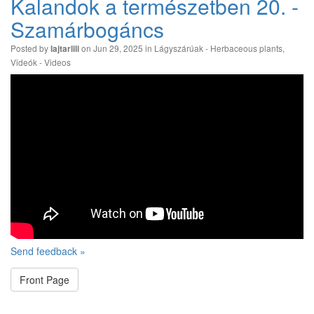
Kalandok a természetben 20. -
Szamárbogáncs
Posted by
on Jun 29, 2025 in
Lágyszárúak - Herbaceous plants
,
lajtarlili
Videók - Videos
Send feedback »
Front Page