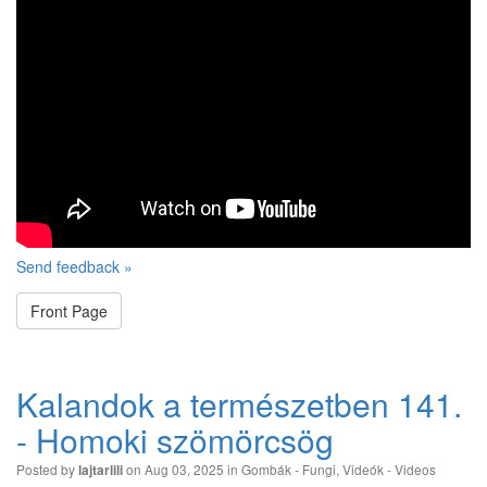
Send feedback »
Front Page
Kalandok a természetben 141.
- Homoki szömörcsög
Posted by
on Aug 03, 2025 in
Gombák - Fungi
,
Videók - Videos
lajtarlili