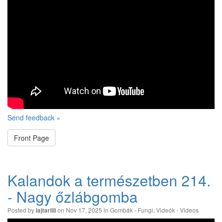
Send feedback »
Front Page
Kalandok a természetben 214.
- Nagy őzlábgomba
Posted by
on Nov 17, 2025 in
Gombák - Fungi
,
Videók - Videos
lajtarlili