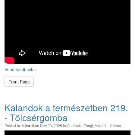
Send feedback »
Front Page
Kalandok a természetben 219.
- Tölcsérgomba
Posted by
on Dec 09, 2025 in
Gombák - Fungi
,
Videók - Videos
lajtarlili