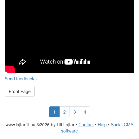
Send feedback »
Front Page
1
2
3
4
www.lajtarlili.hu ©2026 by Lili Lajtar •
Contact
•
Help
•
Social CMS
software