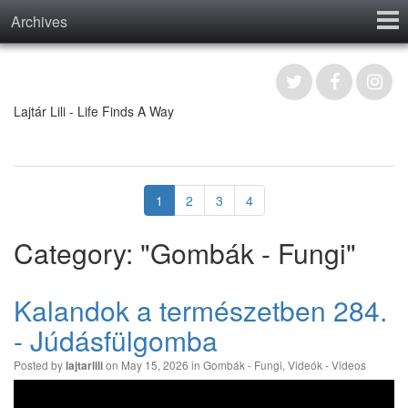
Archives
Home
Contact
Lajtár Lili - Life Finds A Way
1
2
3
4
Category: "Gombák - Fungi"
Kalandok a természetben 284.
- Júdásfülgomba
Posted by
on May 15, 2026 in
Gombák - Fungi
,
Videók - Videos
lajtarlili