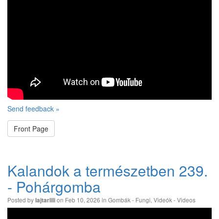
Send feedback »
Front Page
Kalandok a természetben 239.
- Pohárgomba
Posted by
on Feb 10, 2026 in
Gombák - Fungi
,
Videók - Videos
lajtarlili