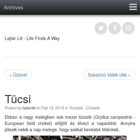
Archives
Home
Contact
Lajtár Lili - Life Finds A Way
« Üzenet
Sokszínű Vidék cikk »
Tücsi
Posted by
on Feb 19, 2019 in
Tücskök - Crickets
lajtarlili
Ebben a nagy melegben sok mezei tücsök (
Gryllus campestris
-
European field cricket) előjött és élvezi a napsütést. Annyira
jólesik nekik a nap melege, hogy sokkal kevésbé félénkek.