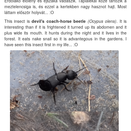
Erdőlakó élőlény és éjszaka vadászik. Táplálékai közé tartozik a
meztelencsiga is, és ezzel a kertekben nagy hasznot hajt. Most
láttam először holyvát... :O
This insect is
devil's coach-horse beetle
(Ocypus olens)
. It is
interesting than if it is frightened it turned up its abdomen and it
plus wide its mouth. It hunts during the night and it lives in the
forest. It eats nake snail so it is advantegous in the gardens. I
have seen this insect first in my life... :O