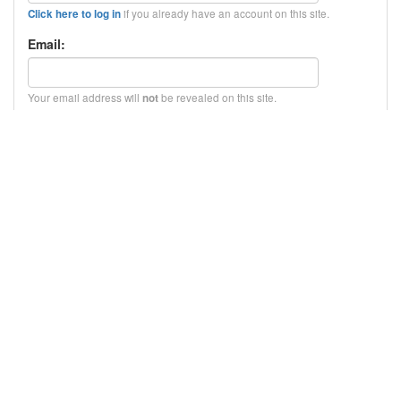
if you already have an account on this site.
Click here to log in
Email:
Your email address will
be revealed on this site.
not
Comment text:
HTML:
Text Renderers