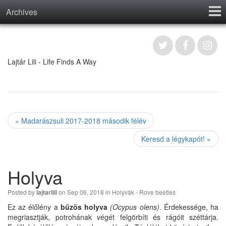
Archives
Home
Contact
Lajtár Lili - Life Finds A Way
« Madarászsuli 2017-2018 második félév
Keresd a légykapót! »
Holyva
Posted by
on Sep 06, 2018 in
Holyvák - Rove beetles
lajtarlili
Ez az élőlény a
bűzös holyva
(Ocypus olens)
. Érdekessége, ha
megriasztják, potrohának végét felgörbíti és rágóit széttárja.