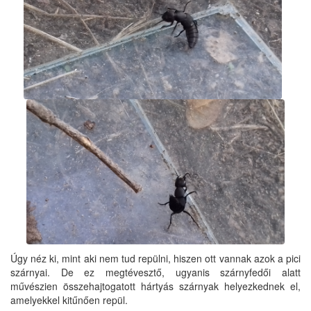
Úgy néz ki, mint aki nem tud repülni, hiszen ott vannak azok a pici
szárnyai. De ez megtévesztő, ugyanis szárnyfedői alatt
művészien összehajtogatott hártyás szárnyak helyezkednek el,
amelyekkel kitűnően repül.